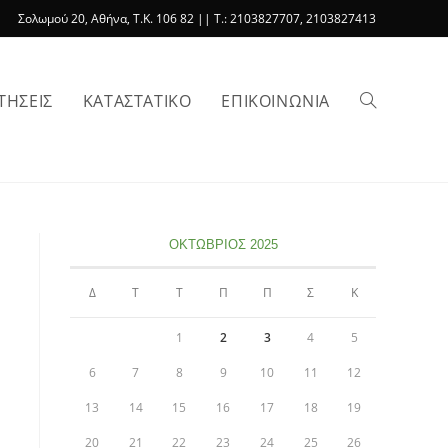
Σολωμού 20, Αθήνα, T.K. 106 82 || T.: 2103827707, 2103827413
ΤΗΣΕΙΣ
ΚΑΤΑΣΤΑΤΙΚΟ
ΕΠΙΚΟΙΝΩΝΙΑ
Toggle
website
ΟΚΤΏΒΡΙΟΣ 2025
Δ
Τ
Τ
Π
Π
Σ
Κ
search
1
2
3
4
5
6
7
8
9
10
11
12
13
14
15
16
17
18
19
20
21
22
23
24
25
26