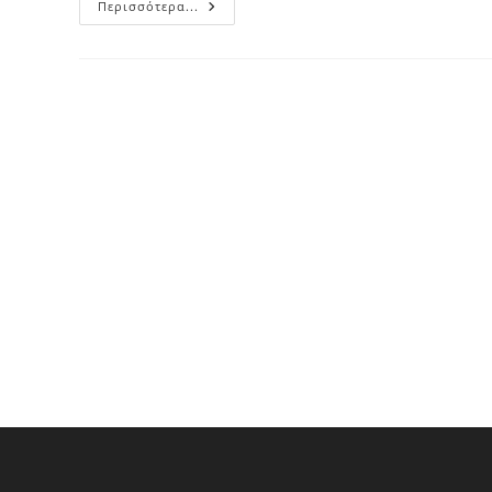
ΑΝΑΚΟΙΝΩΣΗ
Περισσότερα...
ΣΧΕΤΙΚΑ
ΜΕ
ΤΗ
ΔΙΚΗ
ΓΙΑ
ΤΗ
ΔΙΑΛΥΣΗ
ΚΑΙ
ΘΕΣΗ
ΣΕ
ΕΚΚΑΘΑΡΙΣΗ
ΤΟΥ
ΤΑΠΓΤΕ