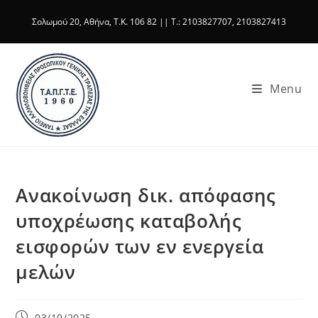
Skip
Σολωμού 20, Αθήνα, T.K. 106 82 || T.: 2103827707, 2103827413
to
content
Menu
Ανακοίνωση δικ. απόφασης
υποχρέωσης καταβολής
εισφορών των εν ενεργεία
μελών
Post
03/10/2025