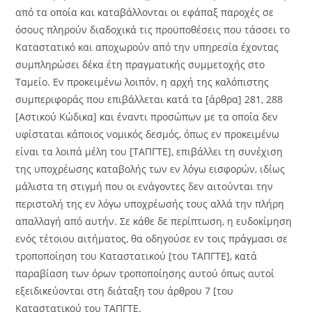
από τα οποία και καταβάλλονται οι εφάπαξ παροχές σε
όσους πληρούν διαδοχικά τις προϋποθέσεις που τάσσει το
Καταστατικό και αποχωρούν από την υπηρεσία έχοντας
συμπληρώσει δέκα έτη πραγματικής συμμετοχής στο
Ταμείο. Εν προκειμένω λοιπόν, η αρχή της καλόπιστης
συμπεριφοράς που επιβάλλεται κατά τα [άρθρα] 281, 288
[Αστικού Κώδικα] και έναντι προσώπων με τα οποία δεν
υφίσταται κάποιος νομικός δεσμός, όπως εν προκειμένω
είναι τα λοιπά μέλη του [ΤΑΠΓΤΕ], επιβάλλει τη συνέχιση
της υποχρέωσης καταβολής των εν λόγω εισφορών, ιδίως
μάλιστα τη στιγμή που οι ενάγοντες δεν αιτούνται την
περιστολή της εν λόγω υποχρέωσής τους αλλά την πλήρη
απαλλαγή από αυτήν. Σε κάθε δε περίπτωση, η ευδοκίμηση
ενός τέτοιου αιτήματος, θα οδηγούσε εν τοις πράγμασι σε
τροποποίηση του Καταστατικού [του ΤΑΠΓΤΕ], κατά
παραβίαση των όρων τροποποίησης αυτού όπως αυτοί
εξειδικεύονται στη διάταξη του άρθρου 7 [του
Καταστατικού του ΤΑΠΓΤΕ.