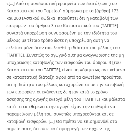
«[…] Από τη συνδυαστική ερμηνεία των διατάξεων [του
Καταστατικού του Ταμείου] σύμφωνα με τα [άρθρα] 173
και 200 [Αστικού Κώδικα] προκύπτει ότι η καταβολή των
εισφορών του άρθρου 3 του Καταστατικού του [ΤΑΠΓΤΕ]
συνιστά υποχρέωση συνυφασμένη με την ιδιότητα του
μέλους με τέτοιο τρόπο ώστε η υποχρέωση αυτή να
εκλείπει μόνο όταν απωλεσθεί η ιδιότητα του μέλους του
[ΤΑΠΓΤΕ]. Συνεπώς το αγωγικό αίτημα αναγνώρισης της μη
υποχρέωσης καταβολής των εισφορών του άρθρου 3 [του
Καταστατικού του ΤΑΠΓΤΕ], είναι μη νόμιμο ως αντικείμενο
σε καταστατική διάταξη αφού από τα ανωτέρω προκύπτει
ότι η ιδιότητα του μέλους κατοχυρώνεται με την καταβολή
των εισφορών, οι ενάγοντες δε ήταν κατά το χρόνο
άσκησης της αγωγής ενεργά μέλη του [ΤΑΠΓΤΕ] και μάλιστα
κατά τα εκτιθέμενα στην αγωγή είχαν την επιθυμία να
παραμείνουν μέλη του, συνεπώς υποχρεούνται και σε
καταβολή εισφορών. […] Θα πρέπει να επισημανθεί στο
σημείο αυτό, ότι ούτε κατ’ εφαρμογή των αρχών της