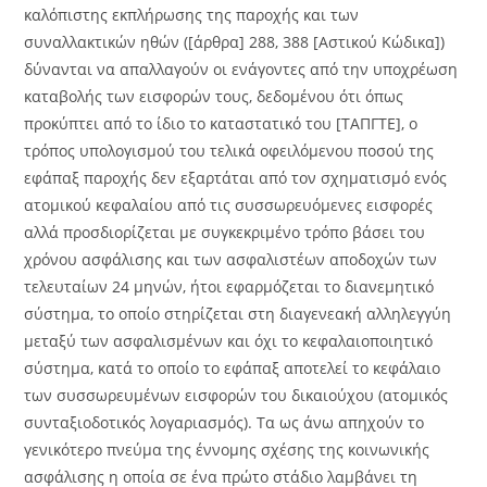
καλόπιστης εκπλήρωσης της παροχής και των
συναλλακτικών ηθών ([άρθρα] 288, 388 [Αστικού Κώδικα])
δύνανται να απαλλαγούν οι ενάγοντες από την υποχρέωση
καταβολής των εισφορών τους, δεδομένου ότι όπως
προκύπτει από το ίδιο το καταστατικό του [ΤΑΠΓΤΕ], ο
τρόπος υπολογισμού του τελικά οφειλόμενου ποσού της
εφάπαξ παροχής δεν εξαρτάται από τον σχηματισμό ενός
ατομικού κεφαλαίου από τις συσσωρευόμενες εισφορές
αλλά προσδιορίζεται με συγκεκριμένο τρόπο βάσει του
χρόνου ασφάλισης και των ασφαλιστέων αποδοχών των
τελευταίων 24 μηνών, ήτοι εφαρμόζεται το διανεμητικό
σύστημα, το οποίο στηρίζεται στη διαγενεακή αλληλεγγύη
μεταξύ των ασφαλισμένων και όχι το κεφαλαιοποιητικό
σύστημα, κατά το οποίο το εφάπαξ αποτελεί το κεφάλαιο
των συσσωρευμένων εισφορών του δικαιούχου (ατομικός
συνταξιοδοτικός λογαριασμός). Τα ως άνω απηχούν το
γενικότερο πνεύμα της έννομης σχέσης της κοινωνικής
ασφάλισης η οποία σε ένα πρώτο στάδιο λαμβάνει τη